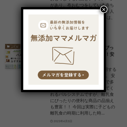
があり、布おむつをしている赤ち
×
ゃんに対してかわいそうと思う人
もいるようです。 一方で近年は、
エコ・経済的・肌に優しい...
2023年4月20日
【パルシステム】離乳食にぴっ
こども
たりのおすすめ商品13選！！安
心安全＆時短食材が豊富！
関東を中心に160万世帯が利用する
こだわり生協のパルシステム。 安
心な食材から便利な加工品まで多
くのアイテムを自宅まで届けてく
れるパルシステムですが、離乳食
にぴったりの便利な商品の品揃え
も豊富！！ 今回は実際に子どもの
離乳食の時期に利用した時...
2023年4月3日