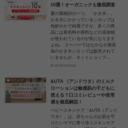
10選！オーガニックも徹底調査
夏の風物詩の一つ、「かき氷」。
かき氷にかかっているシロップは
色鮮やかで綺麗ですが、多くの商
品には着色料や香料などの添加物
が使われているのが気になります
よね。 スーパーではなかなか無添
加のかき氷シロップは販売されて
いませんが、ネットショップ...
2024年11月26日
&UTA （アンドウタ）のミルク
ボディケア
ローションは敏感肌の子どもに
使える？口コミレビューや使用
感を徹底解説！
ベビースキンケア「&UTA（アンド
ウタ）」は、赤ちゃんのお肌を守
りたいママに寄り添うスキンケア