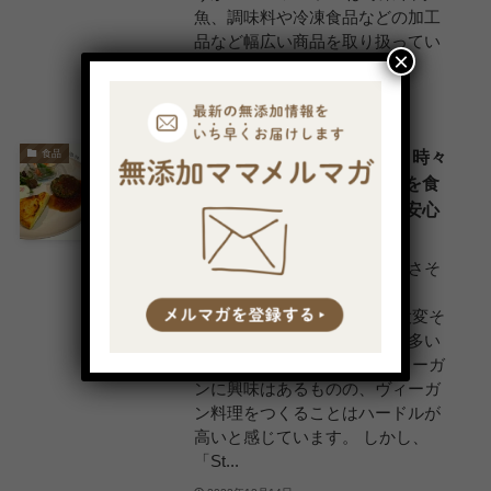
魚、調味料や冷凍食品などの加工
品など幅広い商品を取り扱ってい
×
ます。 オーガニック食材や...
2023年4月3日
セントパレス（St.Palace）時々
食品
ヴィーガンコースお試し便を食
べてみた口コミ！無添加で安心
◎
ヴィーガンって体や環境によさそ
うだけど、ハードルが高
い・・・。 自分で作るのも大変そ
う・・・・。そう感じる方も多い
かと思います。 私自身、ヴィーガ
ンに興味はあるものの、ヴィーガ
ン料理をつくることはハードルが
高いと感じています。 しかし、
「St...