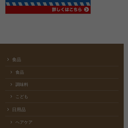
食品
食品
調味料
こども
日用品
ヘアケア