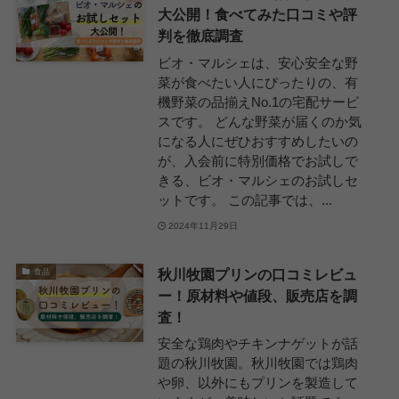
大公開！食べてみた口コミや評
判を徹底調査
ビオ・マルシェは、安心安全な野
菜が食べたい人にぴったりの、有
機野菜の品揃えNo.1の宅配サービ
スです。 どんな野菜が届くのか気
になる人にぜひおすすめしたいの
が、入会前に特別価格でお試しで
きる、ビオ・マルシェのお試しセ
ットです。 この記事では、...
2024年11月29日
秋川牧園プリンの口コミレビュ
食品
ー！原材料や値段、販売店を調
査！
安全な鶏肉やチキンナゲットが話
題の秋川牧園。秋川牧園では鶏肉
や卵、以外にもプリンを製造して