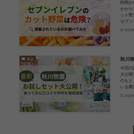
時間が
かから
ット野
セブン
2022
秋川
食品
今回の
大公開
のもと
いる農園
2022