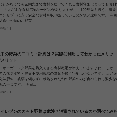
に行かなくても玄関先まで食材を届けてくれる食材宅配はとっても便利
。 さまざまな食材宅配サービスがありますが、「100年先も続く、農業
コンセプトに安心安全な食材を取り扱っているのが坂ノ途中です。 今
ノ途中の旬のお野菜...
年10月6日
途中の野菜の口コミ・評判は？実際に利用してわかったメリッ
デメリット
、オーガニック野菜を購入できる食材宅配が増えていますよね。 しか
ての化学肥料・農薬不使用栽培の野菜を扱う宅配は少ないです。 坂ノ
化学肥料・農薬を頼らずに栽培された旬の野菜のみが食べられる数少な
配の一つです。 今回...
年10月6日
ンイレブンのカット野菜は危険？消毒されているのか調べてみ