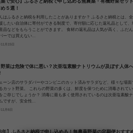
農薬で安心】ふるさと納税で申し込める無農薬・有機野菜セッ
すめ５選！
んはふるさと納税を利用したことがありますか？ ふるさと納税とは、
援したい自治体に寄付ができる制度で、寄付額に応じた返礼品として、
産品などをもらうことができます。 食材の返礼品は人気が高く、ふだ
パーでは買えない...
年11月15日
ト野菜は危険で体に悪い？次亜塩素酸ナトリウムが及ぼす人体
響
ェーン店のサラダバーやコンビニのカット済みサラダなど、様々な場面
るカット野菜。 これらの野菜の多くは、鮮度を保つために消毒されて
をご存じでしょうか？ 消毒に最も多く使用されているのは次亜塩素酸
ムですが、安全性...
年11月6日
23年】ふるさと納税で申し込める！無農薬野菜の定期便おすす