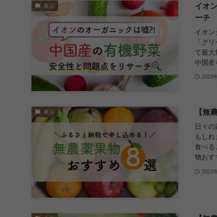
イオ
食品
ーチ
イオン
「グリ
て最大
中国産
2023
【無
食品
日々の
もしれ
食べる
物おす
2022