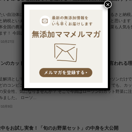
×
たい自治体に寄付ができ、地域の名産品などをいただけるふるさと納税
と納税といえば、お肉やお米、フルーツなどをイメージすると思います
本全国の農家が提供しているこだわりの有機野菜、無農薬野菜も人気を
す！ 今回はそ...
年10月27日
ソンのカット野菜は危険？消毒されていて体に悪いと言われる
足解消として手軽に利用できる便利な「カット野菜」。 ローソンだけ
どのコンビニでも幅広いラインナップで販売されています。 でも、カ
の安全性、気になりませんか？ そこで今回はローソンのカット野菜に
ました。 ローソ...
年10月9日
途中をお試し実食！「旬のお野菜セット」の中身を大公開