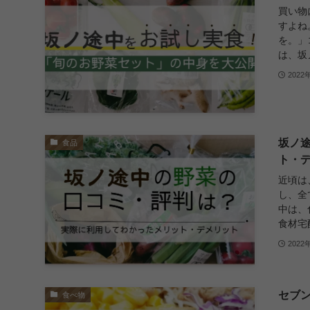
買い物
すよね
を。」
は、坂
2022
坂ノ
食品
ト・
近頃は
し、全
中は、
食材宅
2022
セブ
食べ物