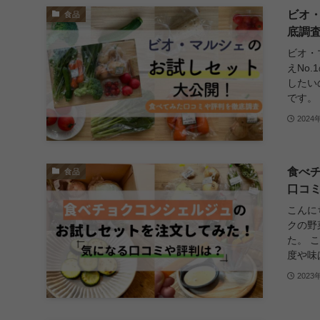
ビオ
食品
底調
ビオ・
えNo
したい
です。 
2024
食べ
食品
口コ
こんに
クの野
た。 
度や味は
2023