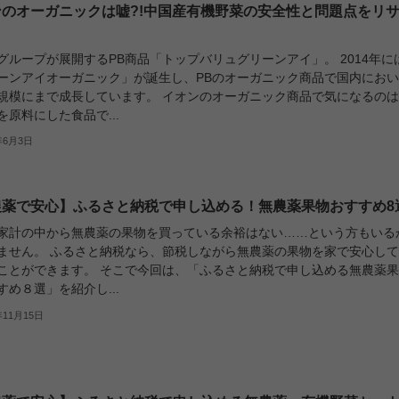
ンのオーガニックは嘘?!中国産有機野菜の安全性と問題点をリ
グループが展開するPB商品「トップバリュグリーンアイ」。 2014年に
ーンアイオーガニック」が誕生し、PBのオーガニック商品で国内にお
規模にまで成長しています。 イオンのオーガニック商品で気になるの
を原料にした食品で...
年6月3日
農薬で安心】ふるさと納税で申し込める！無農薬果物おすすめ8
家計の中から無農薬の果物を買っている余裕はない……という方もいる
ません。 ふるさと納税なら、節税しながら無農薬の果物を家で安心し
ことができます。 そこで今回は、「ふるさと納税で申し込める無農薬
すめ８選」を紹介し...
年11月15日