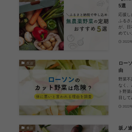
5選
応援し
ふるさ
が、日
めていま
2022
ロー
生活
由
野菜不
なく、
ト野菜
目してみ
2022
坂ノ
食品