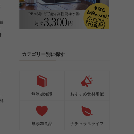
徹
揃
め
ト
カテゴリー別に探す
る
ョ
無添加知識
おすすめ食材宅配
し
鮮
無添加食品
ナチュラルライフ