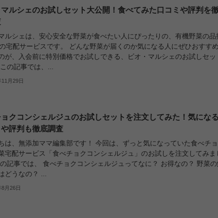
・マルシェのお試しセット大公開！食べてみた口コミや評判を
査
マルシェは、安心安全な野菜が食べたい人にぴったりの、有機野菜の品
.1の宅配サービスです。 どんな野菜が届くのか気になる人にぜひおすす
のが、入会前に特別価格でお試しできる、ビオ・マルシェのお試しセッ
この記事では、...
年11月29日
チョクコンシェルジュのお試しセットを注文してみた！気にな
ミや評判も徹底調査
ちは、無添加ママ編集部です！ 今回は、ずっと気になっていた食べチ
菜宅配サービス「食べチョクコンシェルジュ」のお試しを注文してみま
この記事では、 食べチョクコンシェルジュってなに？ お得なの？ 野菜の
どうなの？ ...
年8月26日