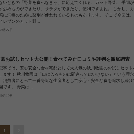
ないときの「野菜を食べなきゃ」に応えてくれる、カット野菜。 手間
ず炒めものができたり、サラダができたり、便利ですよね。 しかし、
菜に消毒のために薬剤が使われているものもあります。 そこで今回は
イレブンのカット野...
年9月27日
牧園お試しセット大公開！食べてみた口コミや評判を徹底調査
記事では、安心安全な食材宅配として大人気の秋川牧園のお試しセット
します！ 秋川牧園は「口に入るものは間違ってはいけない」という理
、消費者にとって一番身近な生産者として安心・安全な食を追求し続け
です。 野菜は...
年9月19日
1
2