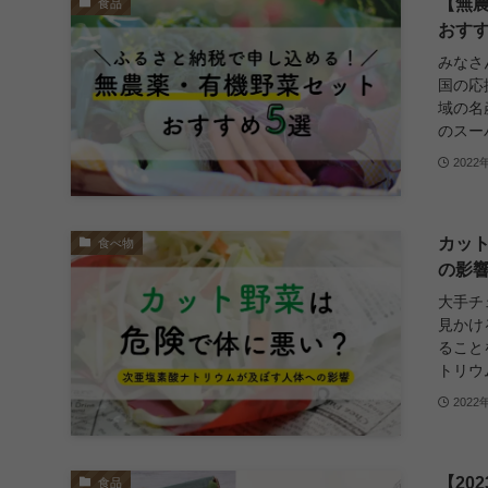
【無
食品
おす
みなさ
国の応
域の名
のスー
2022
カッ
食べ物
の影
大手チ
見かけ
ること
トリウ
2022
【20
食品