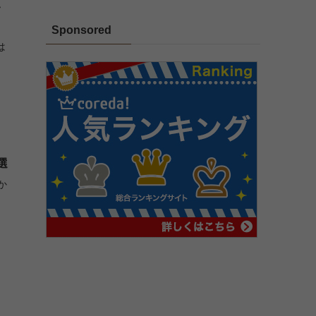
サ
Sponsored
は
い
は
選
か
て
果