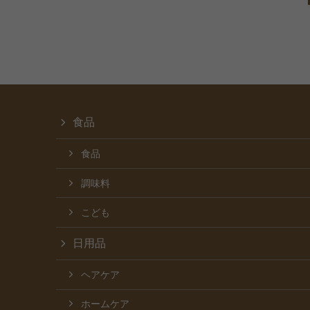
食品
食品
調味料
こども
日用品
ヘアケア
ホームケア