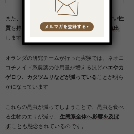
また、ネオニコチノイドは
水に溶け出しやすい性
質
を持っているため、
周辺の用水路や川に流出
します。
オランダの研究チームが行った実験では、ネオニ
コチノイド系農薬の使用量が増えるほど
ハエやカ
ゲロウ、カタツムリなどが減っている
ことが明ら
かになっています。
これらの昆虫が減ってしまうことで、昆虫を食べ
る生物のエサが減り、
生態系全体へ影響を及ぼ
す
ことも懸念されているのです。