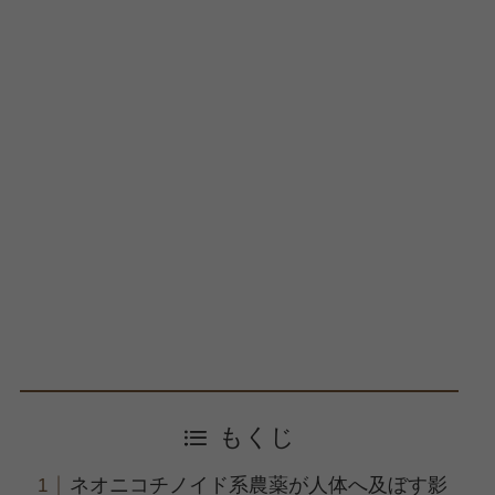
もくじ
ネオニコチノイド系農薬が人体へ及ぼす影