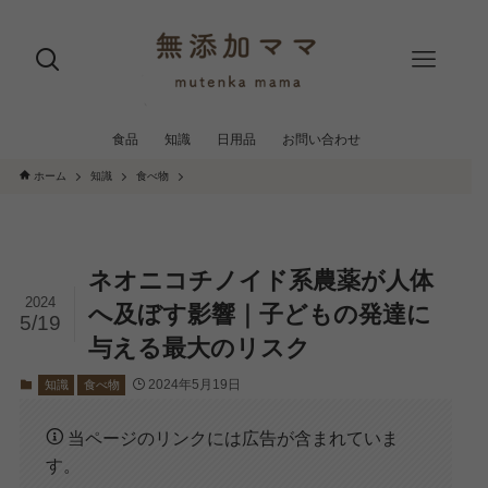
食品
知識
日用品
お問い合わせ
ホーム
知識
食べ物
ネオニコチノイド系農薬が人体
2024
へ及ぼす影響｜子どもの発達に
5/19
与える最大のリスク
2024年5月19日
知識
食べ物
当ページのリンクには広告が含まれていま
す。