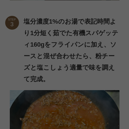
塩分濃度1%のお湯で表記時間よ
STEP
り1分短く茹でた有機スパゲッテ
ィ160gをフライパンに加え、ソ
ースと混ぜ合わせたら、粉チー
ズと塩こしょう適量で味を調え
て完成。