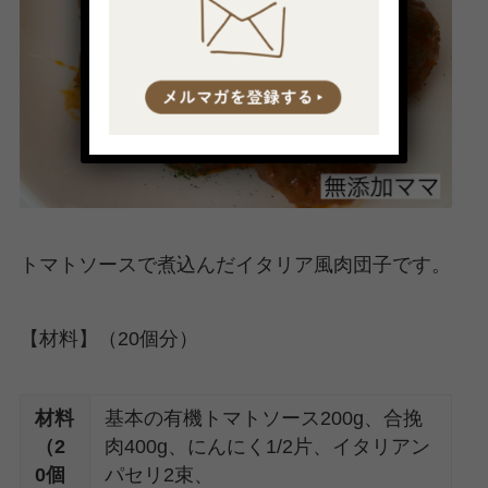
トマトソースで煮込んだイタリア風肉団子です。
【材料】（20個分）
材料
基本の有機トマトソース200g、合挽
（2
肉400g、にんにく1/2片、イタリアン
0個
パセリ2束、