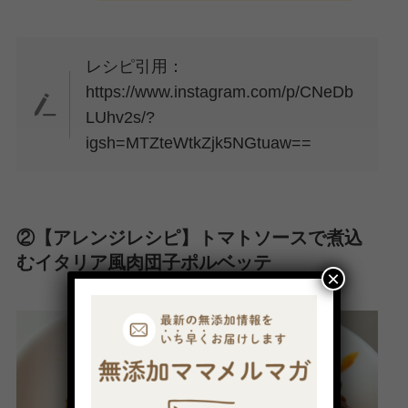
レシピ引用：
https://www.instagram.com/p/CNeDb
LUhv2s/?
igsh=MTZteWtkZjk5NGtuaw==
②【アレンジレシピ】トマトソースで煮込
むイタリア風肉団子ポルベッテ
×