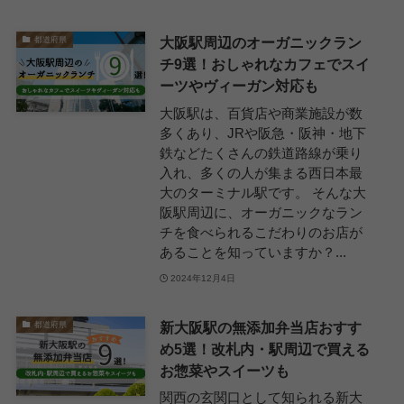
大阪駅周辺のオーガニックラン
都道府県
チ9選！おしゃれなカフェでスイ
ーツやヴィーガン対応も
大阪駅は、百貨店や商業施設が数
多くあり、JRや阪急・阪神・地下
鉄などたくさんの鉄道路線が乗り
入れ、多くの人が集まる西日本最
大のターミナル駅です。 そんな大
阪駅周辺に、オーガニックなラン
チを食べられるこだわりのお店が
あることを知っていますか？...
2024年12月4日
新大阪駅の無添加弁当店おすす
都道府県
め5選！改札内・駅周辺で買える
お惣菜やスイーツも
関西の玄関口として知られる新大