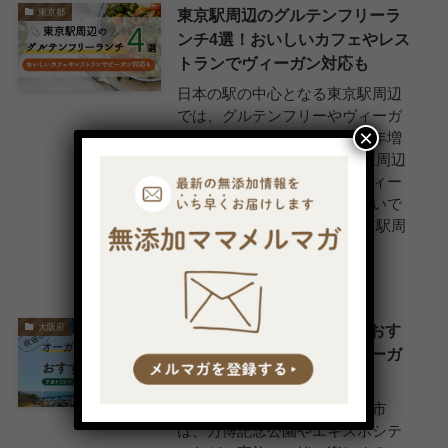
東京駅周辺のグルテンフリーラ
東京都
ンチ4選！おいしいカフェやレス
トランでヴィーガン対応も
日本の駅の中心となる東京駅周辺
では、グルテンフリーやヴィーガ
×
ンの食事を提供する店舗が近年増
加しています。 便利な東京駅周辺
でグルテンフリーランチやヴィー
ガンランチができるのは嬉しいで
すよね！ この記事では、東京駅周
辺で食べられるグルテンフ...
2024年5月6日
吹田のオーガニックランチおす
大阪府
すめ8選！子連れOKやヴィーガ
ン・マクロビ対応も
大阪府の北部に位置する吹田市
は、万博記念公園やエキスポシテ