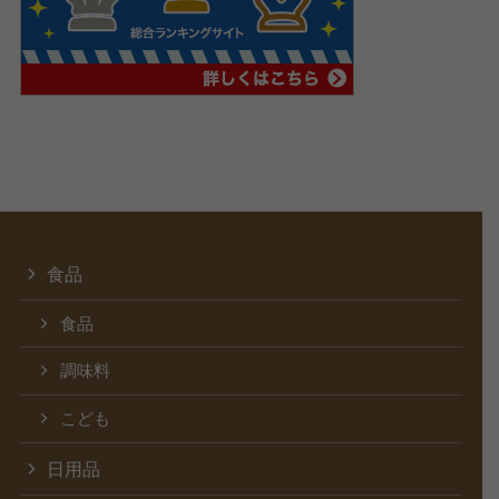
食品
食品
調味料
こども
日用品